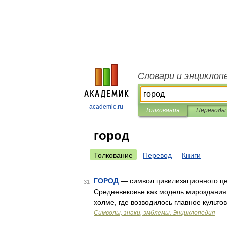
Словари и энциклоп
academic.ru
Толкования
Переводы
город
Толкование
Перевод
Книги
ГОРОД
— символ цивилизационного це
31
Средневековье как модель мироздания. 
холме, где возводилось главное культо
Символы, знаки, эмблемы. Энциклопедия