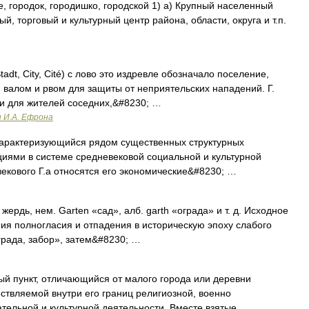
ще, городок, городишко, городской 1) а) Крупный населенный
, торговый и культурный центр района, области, округа и т.п.
tadt, City, Cité) c лово это издревле обозначало поселение,
 валом и рвом для защиты от неприятельских нападений. Г.
и для жителей соседних,&#8230; …
и И.А. Ефрона
актеризующийся рядом существенных структурных
иями в системе средневековой социальной и культурной
векового Г.а относятся его экономические&#8230; …
ердь, нем. Garten «сад», алб. garth «ограда» и т. д. Исходное
ния полногласия и отпадения в историческую эпоху слабого
рада, забор», затем&#8230; …
ый пункт, отличающийся от малого города или деревни
твляемой внутри его границ религиозной, военно
ательной и культурной деятельности. Вместе взятые …