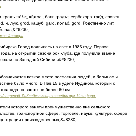
ь
. градъ πόλις, κῆπος , болг. градът, сербохорв. гра̑д, словен.
rod, н. луж. grod, кашуб. gard, полаб. gord. Родственно лит.
ar̃dinas,&#8230; …
акса Фасмера
бирска Город появилась на свет в 1986 году. Первое
года, на открытии сезона рок клуба, где получила звание
ировали по Западной Сибири и&#8230; …
обозначается всякое место поселения людей, и большое и
естине было много. В Нав.15 в уделе Иудином, который с
 с запада на восток не более 60 км …
ый перевод. Библейская энциклопедия арх. Никифора.
тели которого заняты преимущественно вне сельского
льстве, транспортной сфере, торговле, науке, культуре, сфере
нцентрации производственных,&#8230; …