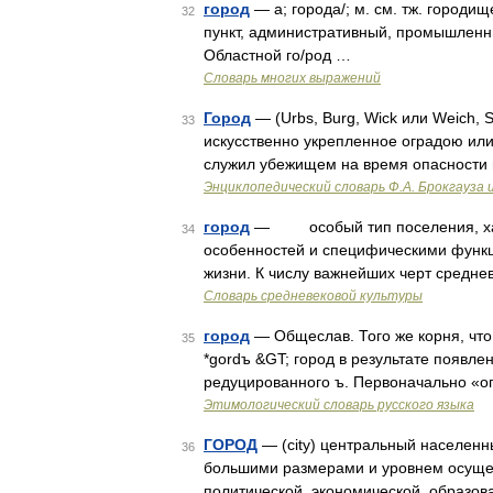
город
— а; города/; м. см. тж. городи
32
пункт, административный, промышленный
Областной го/род …
Словарь многих выражений
Город
— (Urbs, Burg, Wick или Weich, S
33
искусственно укрепленное оградою или
служил убежищем на время опасности 
Энциклопедический словарь Ф.А. Брокгауза 
город
— особый тип поселения, хар
34
особенностей и специфическими функц
жизни. К числу важнейших черт средне
Словарь средневековой культуры
город
— Общеслав. Того же корня, что ж
35
*gordъ &GT; город в результате появле
редуцированного ъ. Первоначально «ог
Этимологический словарь русского языка
ГОРОД
— (city) центральный населенн
36
большими размерами и уровнем осущес
политической, экономической, образов