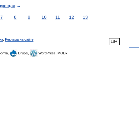
дующая
→
7
8
9
10
11
12
13
ка
,
Реклама на сайте
18+
omla,
Drupal,
WordPress, MODx.