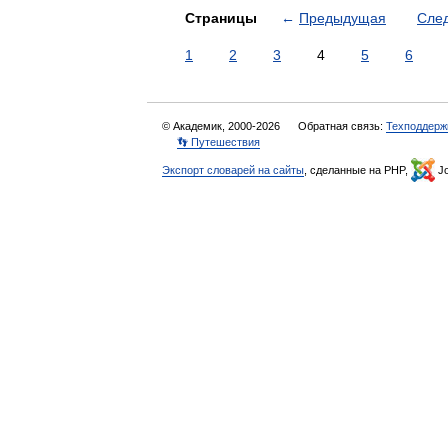
Страницы
←
Предыдущая
Сле
1
2
3
4
5
6
© Академик, 2000-2026
Обратная связь:
Техподдерж
👣 Путешествия
Экспорт словарей на сайты
, сделанные на PHP,
Jo