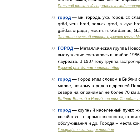
Большой толковый социологический словар
город
— мн. города, укр. город, ст. слав
37
grȃd, чеш. hrad, польск. grod, в. луж. h
gar̃das ограда , местн. н. Gar̃damas, G
Этимологический словарь русского языка М
ГОРОД
— Металлическая группа Новоси
38
выступление состоялось в ноябре 1986 
лауреата. В 1987 году группа гастрол
Русский рок. Малая энциклопедия
город
— г’ород этим словом в Библии 
39
малое, поэтому городов в древней Пал
севера на юг занимал не более 70 км а
Библия. Ветхий и Новый заветы. Синодальн
город
— крупный населённый пункт, жи
40
хозяйства – в промышленности, строите
обслуживания и др. Города – места ко
Географическая энциклопедия